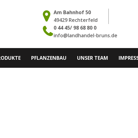
Am Bahnhof 50
49429 Rechterfeld
0 44 45/ 98 68 80 0
info@landhandel-bruns.de
RODUKTE
PFLANZENBAU
UNSER TEAM
IMPRES
Cart